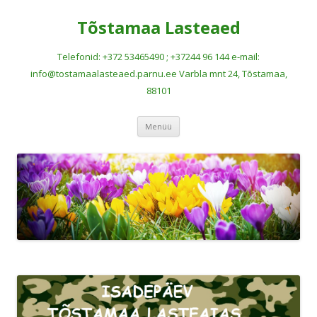
Tõstamaa Lasteaed
Telefonid: +372 53465490 ; +37244 96 144 e-mail:
info@tostamaalasteaed.parnu.ee Varbla mnt 24, Tõstamaa,
88101
Liigu
Menüü
sisu
juurde