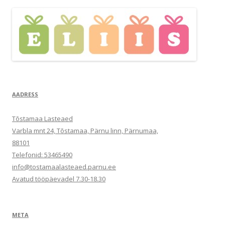
AADRESS
Tõstamaa Lasteaed
Varbla mnt 24, Tõstamaa, Pärnu linn, Pärnumaa,
88101
Telefonid: 53465490
info@tostamaalasteaed.parnu.ee
Avatud tööpäevadel 7.30-18.30
META