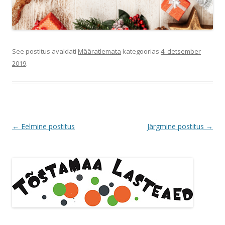
See postitus avaldati
Määratlemata
kategoorias
4. detsember
2019
.
Postituste
←
Eelmine postitus
Järgmine postitus
→
töölaud