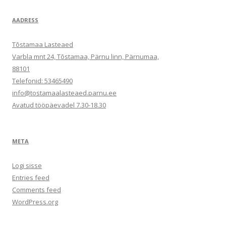
AADRESS
Tõstamaa Lasteaed
Varbla mnt 24, Tõstamaa, Pärnu linn, Pärnumaa,
88101
Telefonid: 53465490
info@tostamaalasteaed.parnu.ee
Avatud tööpäevadel 7.30-18.30
META
Logi sisse
Entries feed
Comments feed
WordPress.org