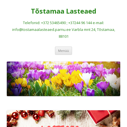
Tõstamaa Lasteaed
Telefonid: +372 53465490 ; +37244 96 144 e-mail:
info@tostamaalasteaed.parnu.ee Varbla mnt 24, Tõstamaa,
88101
Liigu
Menüü
sisu
juurde