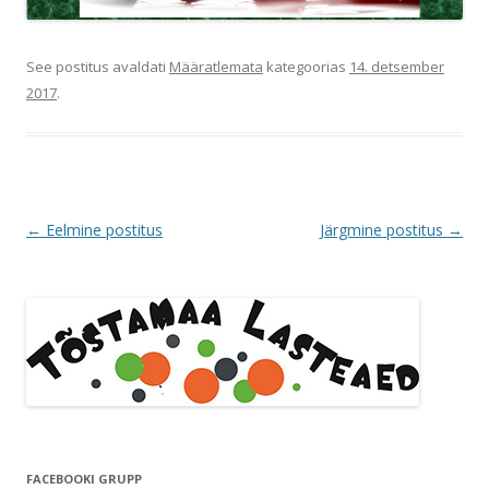
See postitus avaldati
Määratlemata
kategoorias
14. detsember
2017
.
Postituste
←
Eelmine postitus
Järgmine postitus
→
töölaud
FACEBOOKI GRUPP