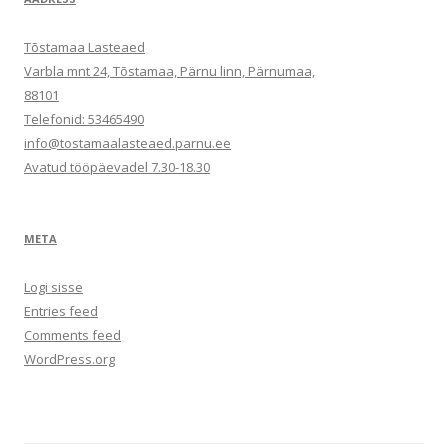
Tõstamaa Lasteaed
Varbla mnt 24, Tõstamaa, Pärnu linn, Pärnumaa,
88101
Telefonid: 53465490
info@tostamaalasteaed.parnu.ee
Avatud tööpäevadel 7.30-18.30
META
Logi sisse
Entries feed
Comments feed
WordPress.org