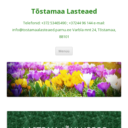
Tõstamaa Lasteaed
Telefonid: +372 53465490 ; +37244 96 144 e-mail:
info@tostamaalasteaed.parnu.ee Varbla mnt 24, Tõstamaa,
88101
Liigu
Menüü
sisu
juurde