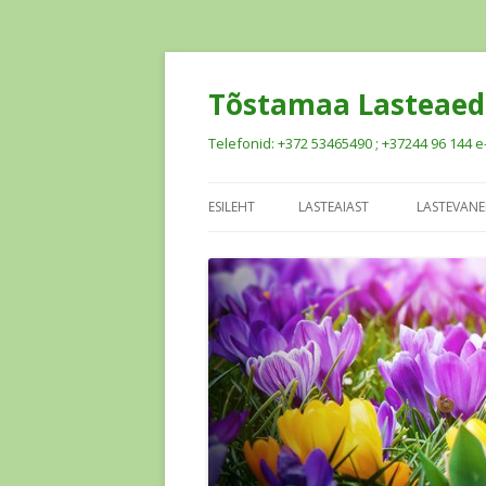
Tõstamaa Lasteaed
Telefonid: +372 53465490 ; +37244 96 144
ESILEHT
LASTEAIAST
LASTEVANE
HOOLEKOGU
AVALDUS
PERSONAL
KASULIKKE
PROJEKTID
LAPS TUL
AJALUGU
TUGITEE