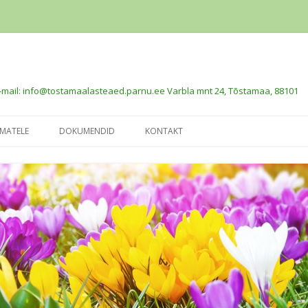
 e-mail: info@tostamaalasteaed.parnu.ee Varbla mnt 24, Tõstamaa, 88101
Liigu
sisu
MATELE
DOKUMENDID
KONTAKT
juurde
ED
ARENGUKAVA 2019-2035
 LINKE
KODUKORD
EB LASTEAEDA
LASTEAIA KOHATASU JA
TOIDURAHA
NUSED
PÕHIMÄÄRUS